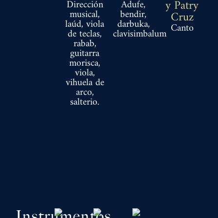
Dirección
Adufe,
y Patry
musical,
bendir,
Cruz
laúd, viola
darbuka,
Canto
de teclas,
clavisimbalum
rabab,
guitarra
morisca,
viola,
vihuela de
arco,
salterio.
Instrumentos