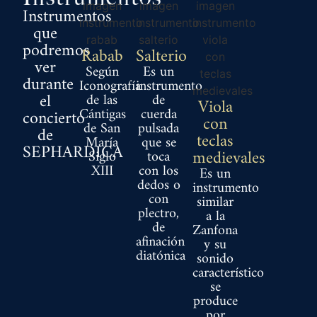
Instrumentos
que
podremos
Rabab
Salterio
ver
Según
Es un
durante
Iconografía
instrumento
el
de las
de
Viola
Cántigas
cuerda
concierto
con
de San
pulsada
de
teclas
María
que se
SEPHARDICA
Siglo
toca
medievales
XIII
con los
Es un
dedos o
instrumento
con
similar
plectro,
a la
de
Zanfona
afinación
y su
diatónica
sonido
característico
se
produce
por