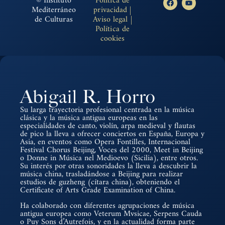
© Instituto
Política de
Mediterráneo
privacidad
|
de Culturas
Aviso legal
|
Política de
cookies
Abigail R. Horro
Su larga trayectoria profesional centrada en la música
clásica y la música antigua europeas en las
especialidades de canto, violín, arpa medieval y flautas
de pico la lleva a ofrecer conciertos en España, Europa y
Asia, en eventos como Opera Fontilles, Internacional
Festival Chorus Beijing, Voces del 2000, Meet in Beijing
o Donne in Música nel Medioevo (Sicilia), entre otros.
Su interés por otras sonoridades la lleva a descubrir la
música china, trasladándose a Beijing para realizar
estudios de guzheng (cítara china), obteniendo el
Certificate of Arts Grade Examination of China.
Ha colaborado con diferentes agrupaciones de música
antigua europea como Veterum Mvsicae, Serpens Cauda
o Puy Sons d’Autrefois, y en la actualidad forma parte