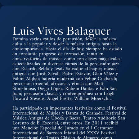
Luis Vives Balaguer
Domina varios estilos de percusión, desde la música
culta a la popular y desde la música antigua hasta la
contemporánea. Hasta el día de hoy, siempre ha estado
en constante progreso de formación, tanto en
conservatorios de música como con clases magistrales
especializadas en diversas ramas de la percusión: jazz
con Ricardo Belda y Jesús Salvador «Chapi»; música
antigua con Jordi Savall, Pedro Estevan, Glen Vélez y
Fahmi Alqhai; batería moderna con Felipe Cuchardi;
percusión oriental, africana y étnica con Matt
Stonehouse, Diego López, Rubem Dantas e Iván San
Juan; percusión clásica y contemporánea con Leigh
Howard Stevens, Ángel Frette, William Moersch…
Ha participado en importantes festivales como el Festival
Internacional de Música y Danza de Granada, Festival de
Música Antigua de Úbeda y Baeza, Teatro Auditorio San
Lorenzo de El Escorial, entre otros. En 2011 recibió
una Mención Especial del Jurado en el I Certamen
Internacional de Barroco Infantil del XXXV Festival
Internacional de Teatro Clásico de Almagro como