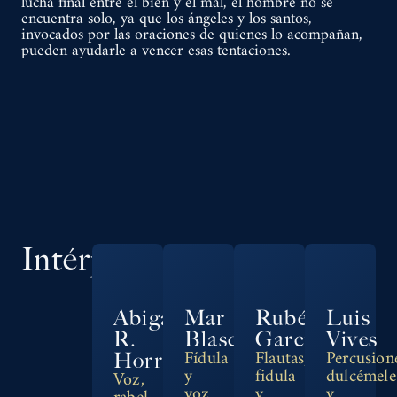
lucha final entre el bien y el mal, el hombre no se
encuentra solo, ya que los ángeles y los santos,
invocados por las oraciones de quienes lo acompañan,
pueden ayudarle a vencer esas tentaciones.
Intérpretes
Abigail
Mar
Rubén
Luis
R.
Blasco
García
Vives
Horro
Fídula
Flautas,
Percusion
y
fidula
dulcémele
Voz,
voz
y
y