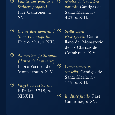
Vanitatum vanitas /
Madre de Deus, óra
Scribere proposui.
por nós.
Cantigas de
Piae Cantiones, s.
Santa María, n.º
XV.
422, s. XIII.
Breves dies hominis /
Stella Caeli
Mors vite propitia.
Exstirpavit.
Canto
Plúteo 29.1, s. XIII.
llano del Monasterio
de las Clarisas de
Coímbra, s. XIV.
Ad mortem festinamus
(danza de la muerte).
Llibre Vermell de
Como somos per
Montserrat, s. XIV.
consello.
Cantigas de
Santa María, n.º
119, s. XIII.
Fulget dies celebris .
F-Pn lat. 3719, ss.
XII-XIII.
In dulce jubilo.
Piae
Cantiones, s. XV.