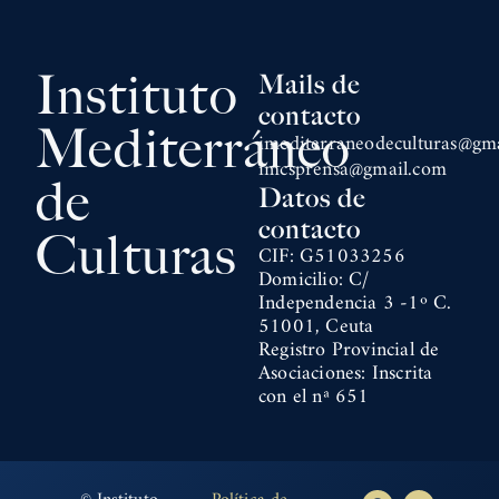
Instituto
Mails de
contacto
Mediterráneo
imediterraneodeculturas@gm
imcsprensa@gmail.com
de
Datos de
contacto
Culturas
CIF: G51033256
Domicilio: C/
Independencia 3 -1º C.
51001, Ceuta
Registro Provincial de
Asociaciones: Inscrita
con el nª 651