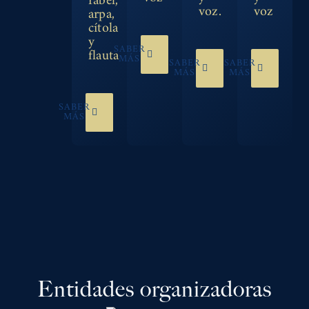
rabel,
voz.
voz
arpa,
cítola
y
SABER
flauta
MÁS
SABER
SABER
MÁS
MÁS
SABER
MÁS
Entidades organizadoras