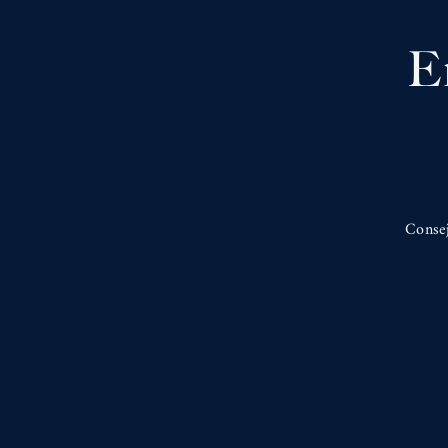
E
Consej