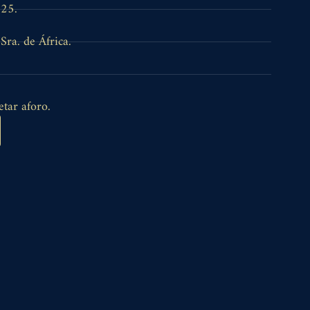
025.
Sra. de África.
etar aforo.