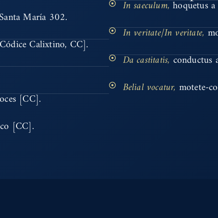
In saeculum,
hoquetus a
 Santa María 302.
In veritate/In veritate,
mo
ódice Calixtino, CC].
Da castitatis,
conductus 
Belial vocatur,
motete-co
oces [CC].
co [CC].