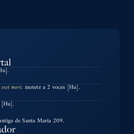
tal
Hu].
 eset mort,
motete a 2 voces [Hu].
 [Hu].
antiga de Santa María 209.
ador