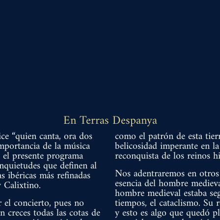
En Terras Despanya
ce “quien canta, ora dos
como el patrón de esta tier
 importancia de la música
belicosidad imperante en la
, el presente programa
reconquista de los reinos h
inquietudes que definen al
Nos adentraremos en otros 
s ibéricas más refinadas
esencia del hombre medieval
 Calixtino.
hombre medieval estaba seg
 el concierto, pues no
tiempos, el cataclismo. Su 
n creces todas las cotas de
y esto es algo que quedó pl