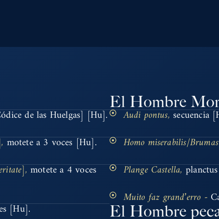
El Hombre Mor
ódice de las Huelgas] [Hu].
Audi pontus,
secuencia [
],
motete a 3 voces [Hu].
Homo miserabilis/Brumas
ritate],
motete a 4 voces
Plange Castella,
planctus
Muito faz grand’erro -
C
El Hombre pec
es [Hu].