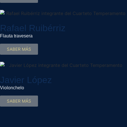
Rafael Ruibérriz
Flauta travesera
SABER MÁS
Javier López
Violonchelo
SABER MÁS