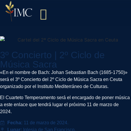
Nuestro cometido
Actividades y Eventos
3º Concierto | 2º Ciclo de
Música Sacra
«En el nombre de Bach: Johan Sebastian Bach (1685-1750)»
será el 3º Concierto del 2º Ciclo de Música Sacra en Ceuta
organizado por el Instituto Mediterráneo de Culturas.
El Cuarteto Temperamento será el encargado de poner música
a este enlace que tendrá lugar el próximo 11 de marzo de
2024.
Fecha:
11 de marzo de 2024.
Lugar:
Iglesia de San Francisco.