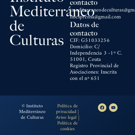
contacto
Mediterráneo
imediterraneodeculturas@gm
imcsprensa@gmail.com
de
Datos de
contacto
Culturas
CIF: G51033256
Domicilio: C/
Independencia 3 -1º C.
51001, Ceuta
Registro Provincial de
Asociaciones: Inscrita
con el nª 651
© Instituto
Política de
Mediterráneo
privacidad
|
de Culturas
Aviso legal
|
Política de
cookies